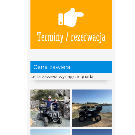
Terminy / rezerwacja
Cena zawiera
cena zawiera wynajęcie quada