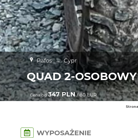
Pafos
→
Cypr
QUAD 2-OSOBOWY 
347 PLN
/ 80 EUR
Cena od
Stron
WYPOSAŻENIE