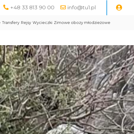
+48 33 813 90 00
info@tu1.pl
e
Transfery
Rejsy
Wycieczki
Zimowe obozy młodzieżowe