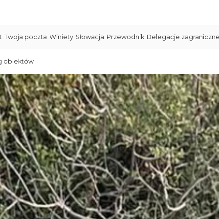
t
Twoja poczta
Winiety
Słowacja
Przewodnik
Delegacje zagraniczn
g obiektów