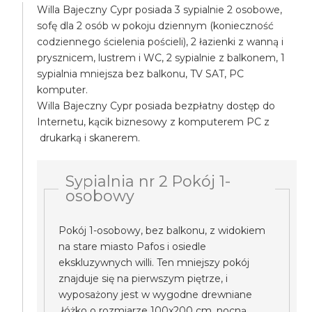
Willa Bajeczny Cypr posiada 3 sypialnie 2 osobowe,
sofę dla 2 osób w pokoju dziennym (konieczność
codziennego ścielenia pościeli), 2 łazienki z wanną i
prysznicem, lustrem i WC, 2 sypialnie z balkonem, 1
sypialnia mniejsza bez balkonu, TV SAT, PC
komputer.
Willa Bajeczny Cypr posiada bezpłatny dostęp do
Internetu, kącik biznesowy z komputerem PC z
drukarką i skanerem.
Sypialnia nr 2 Pokój 1-
osobowy
Pokój 1-osobowy, bez balkonu, z widokiem
na stare miasto Pafos i osiedle
ekskluzywnych willi. Ten mniejszy pokój
znajduje się na pierwszym piętrze, i
wyposażony jest w wygodne drewniane
łóżko o rozmiarze 100x200 cm, nocną