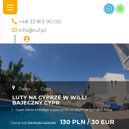
+48 33 813 90 00
info@tu1.pl
Pafos
→
Cypr
LUTY NA CYPRZE W WILLI
BAJECZNY CYPR
Super oferta krótkiego wypoczynku w lutym na Cyprze w Pafos
130 PLN / 30 EUR
Cena od
195 PLN / 45 EUR