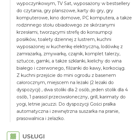
wypoczynkowym, TV Sat, wyposażony w bestsellery
do czytania, gry planszowe, karty do gry, gry
komputerowe, kino domowe, PC komputera, a także
rodzinnego stołu obiadowego ze skórzanymi
krzesłami, tworzącymi strefę do konsumpcji
posiłków, toalety dziennej z lustrem, kuchni
wyposażonej w kuchenkę elektryczną, lodówkę z
zamrażarką, zmywarkę, czajnik, komplet talerzy,
sztućce, garnki, a także szklanki, kielichy do wina
białego i czerwonego, filiżanki do kawy, korkociąg.
Z kuchni przejście do mini ogrodu z basenem
całorocznym, miejscem na leżaki (2 leżaki do
dyspozycji) , dwa stoliki dla 2 osób, jeden stolik dla 4
osób, 1 parasol przeciwsłoneczny, grill, karimaty do
yogi, letnie jacuzzi. Do dyspozycji Gości pralka
automatyczna i zewnętrzna suszarka na pranie,
prasowalnica i żelazko.
USŁUGI