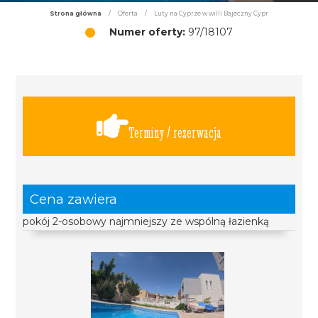
Strona główna
/
Oferta
/
Luty na Cyprze w willi Bajeczny Cypr
Numer oferty:
97/18107
Terminy / rezerwacja
Cena zawiera
pokój 2-osobowy najmniejszy ze wspólną łazienką