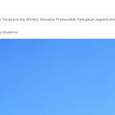
t
Twoja poczta
Winiety
Słowacja
Przewodnik
Delegacje zagraniczn
g obiektów