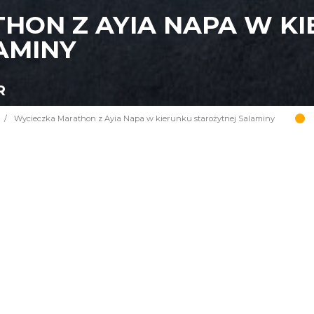
HON Z AYIA NAPA W K
AMINY
R
/
Wycieczka Marathon z Ayia Napa w kierunku starożytnej Salaminy