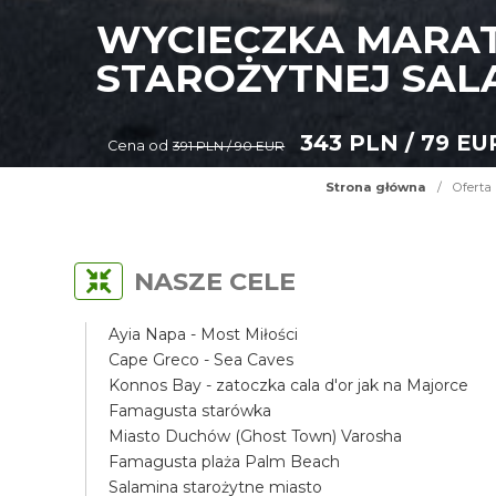
WYCIECZKA MARAT
STAROŻYTNEJ SAL
343 PLN / 79 EU
Cena od
391 PLN / 90 EUR
Strona główna
/
Oferta
NASZE CELE
Ayia Napa - Most Miłości
Cape Greco - Sea Caves
Konnos Bay - zatoczka cala d'or jak na Majorce
Famagusta starówka
Miasto Duchów (Ghost Town) Varosha
Famagusta plaża Palm Beach
Salamina starożytne miasto